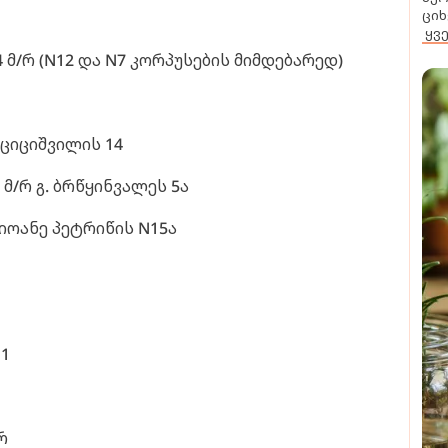
ციხ
ყვ
4 მ/რ (N12 და N7 კორპუსების მიმდებარედ)
-ციციშვილის 14
 მ/რ გ. ბრწყინვალეს 5ა
 იოანე პეტრიწის N15ა
 1
რ