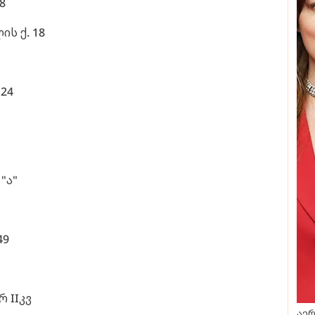
8
ის ქ. 18
N24
"ა"
49
რ IIკვ
აერ