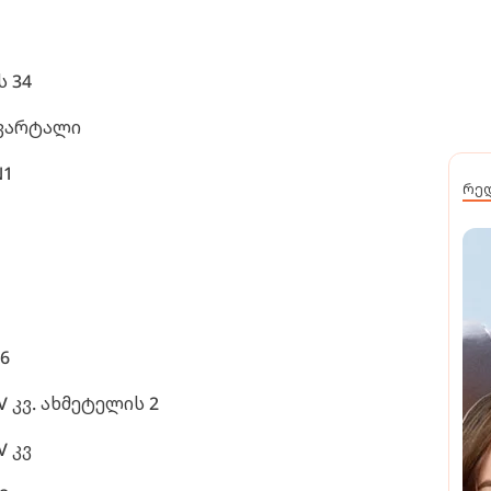
ს 34
Iკვარტალი
N1
რე
6
IV კვ. ახმეტელის 2
V კვ