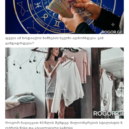
ფული ამ ზოდიაქოს ნიშნების ხელში აღმოჩნდება: ვინ
გამდიდრდება?
როგორ ჩავიცვათ 40 წლის შემდეგ: მილიონერების სტილისტის 8
ოქროს წესი და აუცილებელი სამოსი