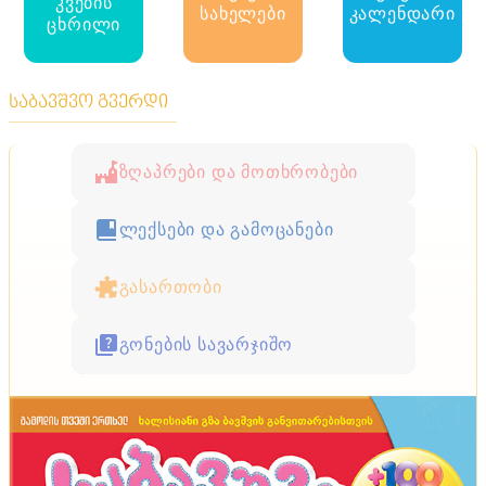
კვების
სახელები
კალენდარი
ცხრილი
საბავშვო გვერდი
ზღაპრები და მოთხრობები
ლექსები და გამოცანები
გასართობი
გონების სავარჯიშო