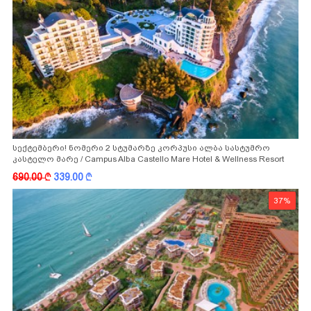
სექტემბერი! ნომერი 2 სტუმარზე კორპუსი ალბა სასტუმრო
კასტელო მარე / Campus Alba Castello Mare Hotel & Wellness Resort
-სგან!
690.00
k
339.00
k
37%