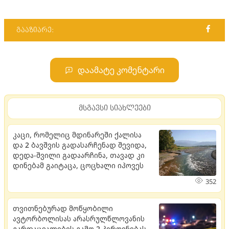
გააზიარე:
დაამატე კომენტარი
მსგავსი სიახლეები
კაცი, რომელიც მდი­ნა­რე­ში ქა­ლი­სა
და 2 ბავ­შვის გა­და­სარ­ჩე­ნად შე­ვი­და,
დედა-შვი­ლი გა­დაარ­ჩინა, თავად კი
დინებამ გაიტაცა, ცოცხალი იპოვეს
352
თვით­ნე­ბუ­რად მო­წყო­ბილი
ავტორბოლისას არასრულწლოვანის
გარდაცვალების გამო 2 პიროვნებას