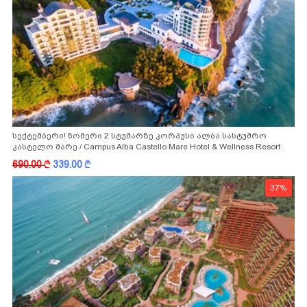
სექტემბერი! ნომერი 2 სტუმარზე კორპუსი ალბა სასტუმრო
კასტელო მარე / Campus Alba Castello Mare Hotel & Wellness Resort
-სგან!
690.00
k
339.00
k
37%