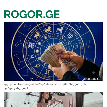
ფული ამ ზოდიაქოს ნიშნების ხელში აღმოჩნდება: ვინ
გამდიდრდება?