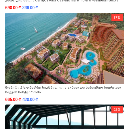
კასტელო მარე / Campus Alba Castello Mare Hotel & Wellness Resort
-სგან!
690.00
k
339.00
k
37%
ნომერი 2 სტუმარზე საუზმით, ღია აუზით და საბავშვო სივრცით
ჩაქვის სასტუმროში
665.00
k
420.00
k
52%