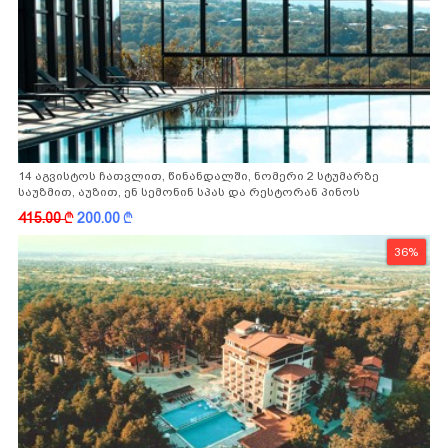
14 აგვისტოს ჩათვლით, წინანდალში, ნომერი 2 სტუმარზე
საუზმით, აუზით, ენ სემონინ სპას და რესტორან პინოს
ფასდაკლებით
415.00
k
200.00
k
36%