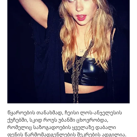
წყაროების თანახმად, ჩეისი ლოს-ანჯელესის
ქუჩებში, სკიდ როუს უბანში ცხოვრობდა,
რომელიც საზოგადოების ყველაზე დაბალი
ფენის წარმომადგენლების შეკრების ადგილია.