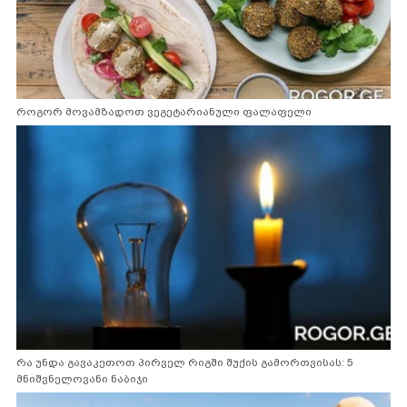
როგორ მოვამზადოთ ვეგეტარიანული ფალაფელი
რა უნდა გავაკეთოთ პირველ რიგში შუქის გამორთვისას: 5
მნიშვნელოვანი ნაბიჯი