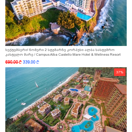
სექტემბერი! ნომერი 2 სტუმარზე კორპუსი ალბა სასტუმრო
კასტელო მარე / Campus Alba Castello Mare Hotel & Wellness Resort
-სგან!
690.00
k
339.00
k
37%