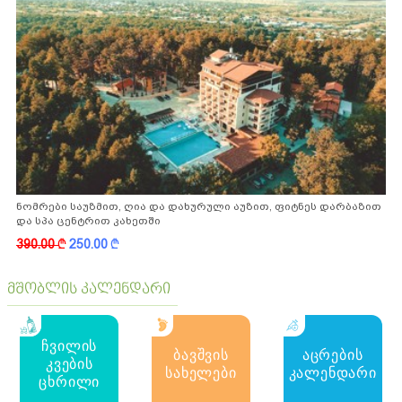
ნომრები საუზმით, ღია და დახურული აუზით, ფიტნეს დარბაზით
და სპა ცენტრით კახეთში
390.00
k
250.00
k
მშობლის კალენდარი
ჩვილის
ბავშვის
აცრების
კვების
სახელები
კალენდარი
ცხრილი