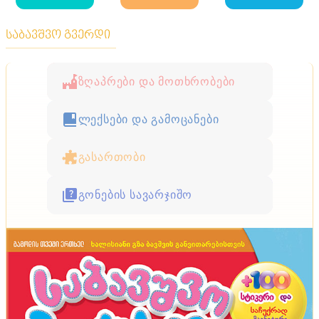
საბავშვო გვერდი
ზღაპრები და მოთხრობები
ლექსები და გამოცანები
გასართობი
გონების სავარჯიშო