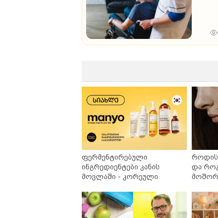
ფერმენტირებული
როდის 
ინგრედიენტები კანის
და რო
მოვლაში - კორეული
მოშორე
ინოვაციური ბრენდი Manyo
უსაფრ
საქართველოშია