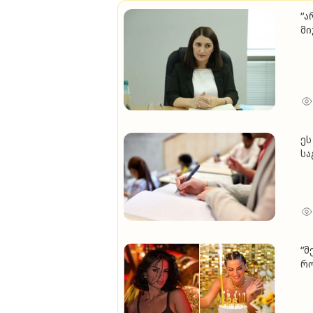
“არა
მი­უ
ერთი სი­ტყვა, რა­ტომ მ
ლე­მის მო­საგ­ვა­რე
ბა
ეს ა
სა
ერ
სწ
შე
“მ
რო
შვ
ვე
ლა