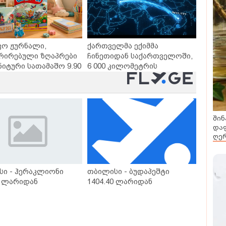
ვო ჟურნალი,
ქართველმა ექიმმა
რირებული ზღაპრები
ჩინეთიდან საქართველოში,
ნიტური სათამაშო 9.90
6 000 კილომეტრის
- "საბავშვო
დაშორებით,
ლში" ზღაპრების
ტელერობოტული ოპერაცია
დაიწყო
ჩაატარა - ისტორია
დაწერილია
შინ
დაფ
ღერ
სი - ჰერაკლიონი
თბილისი - ბუდაპეშტი
0 ლარიდან
1404.40 ლარიდან