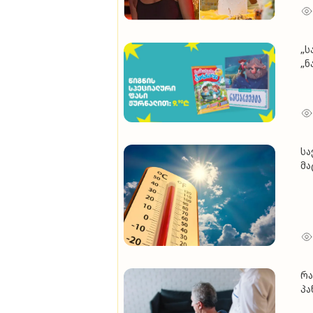
„ს
„ნ
სა
მა
ც
რა
პა