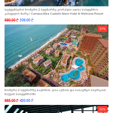
სექტემბერი! ნომერი 2 სტუმარზე კორპუსი ალბა სასტუმრო
კასტელო მარე / Campus Alba Castello Mare Hotel & Wellness Resort
-სგან!
690.00
k
339.00
k
37%
ნომერი 2 სტუმარზე საუზმით, ღია აუზით და საბავშვო სივრცით
ჩაქვის სასტუმროში
665.00
k
420.00
k
52%