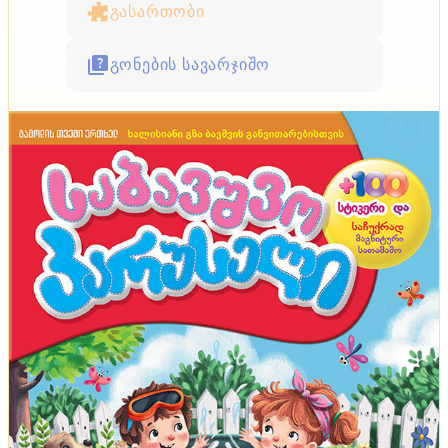
გასართობი
გონების სავარჯიშო