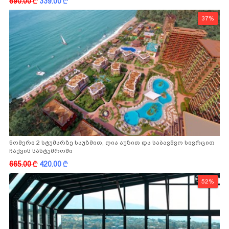
690.00
k
339.00
k
37%
ნომერი 2 სტუმარზე საუზმით, ღია აუზით და საბავშვო სივრცით
ჩაქვის სასტუმროში
665.00
k
420.00
k
52%