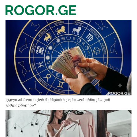
ფული ამ ზოდიაქოს ნიშნების ხელში აღმოჩნდება: ვინ
გამდიდრდება?