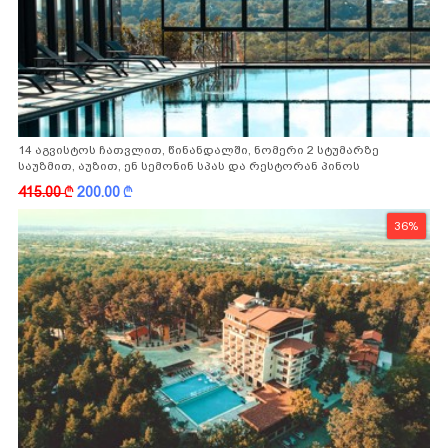
14 აგვისტოს ჩათვლით, წინანდალში, ნომერი 2 სტუმარზე
საუზმით, აუზით, ენ სემონინ სპას და რესტორან პინოს
ფასდაკლებით
415.00
k
200.00
k
36%