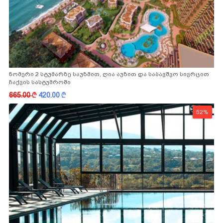
ნომერი 2 სტუმარზე საუზმით, ღია აუზით და საბავშვო სივრცით
ჩაქვის სასტუმროში
665.00
k
420.00
k
52%