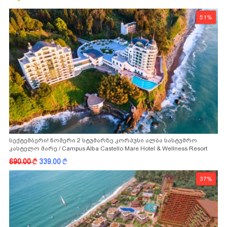
51%
სექტემბერი! ნომერი 2 სტუმარზე კორპუსი ალბა სასტუმრო
კასტელო მარე / Campus Alba Castello Mare Hotel & Wellness Resort
-სგან!
690.00
k
339.00
k
37%