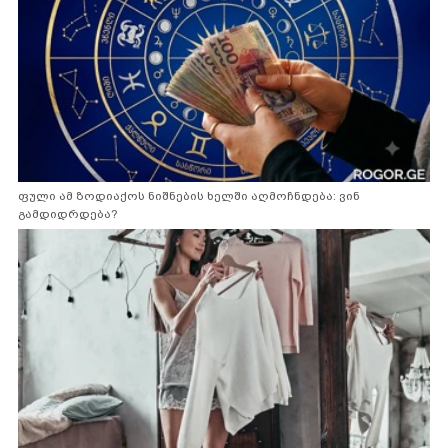
ფული ამ ზოდიაქოს ნიშნების ხელში აღმოჩნდება: ვინ
გამდიდრდება?