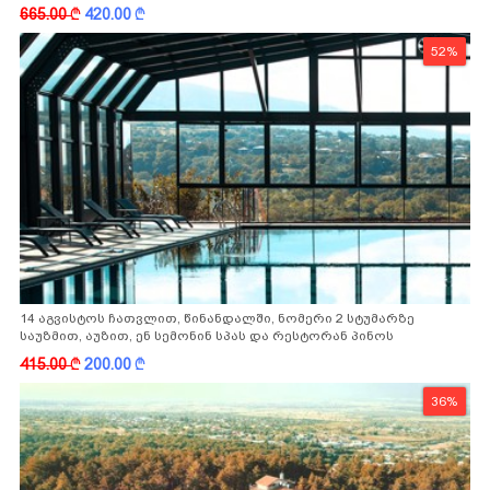
665.00
k
420.00
k
52%
14 აგვისტოს ჩათვლით, წინანდალში, ნომერი 2 სტუმარზე
საუზმით, აუზით, ენ სემონინ სპას და რესტორან პინოს
ფასდაკლებით
415.00
k
200.00
k
36%