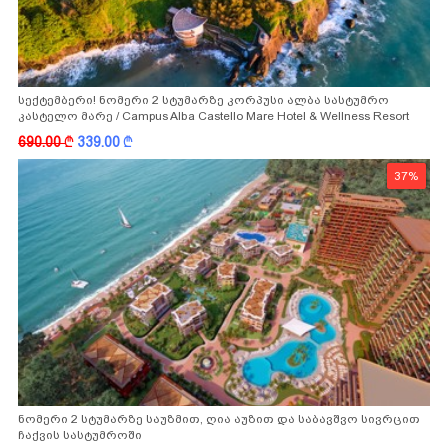
სექტემბერი! ნომერი 2 სტუმარზე კორპუსი ალბა სასტუმრო
კასტელო მარე / Campus Alba Castello Mare Hotel & Wellness Resort
-სგან!
690.00
k
339.00
k
37%
ნომერი 2 სტუმარზე საუზმით, ღია აუზით და საბავშვო სივრცით
ჩაქვის სასტუმროში