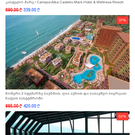
კასტელო მარე / Campus Alba Castello Mare Hotel & Wellness Resort
-სგან!
690.00
k
339.00
k
37%
ნომერი 2 სტუმარზე საუზმით, ღია აუზით და საბავშვო სივრცით
ჩაქვის სასტუმროში
665.00
k
420.00
k
52%