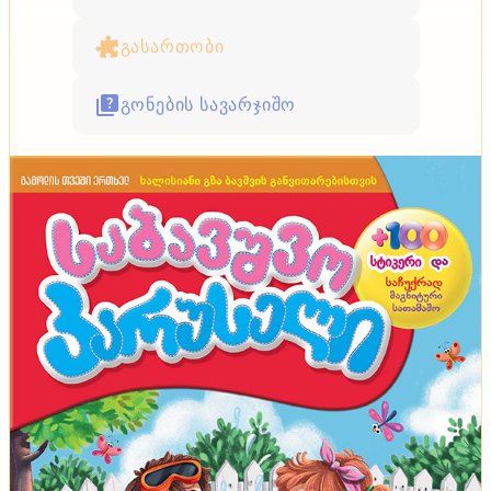
გასართობი
გონების სავარჯიშო