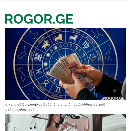
ფული ამ ზოდიაქოს ნიშნების ხელში აღმოჩნდება: ვინ
გამდიდრდება?