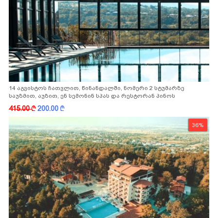
14 აგვისტოს ჩათვლით, წინანდალში, ნომერი 2 სტუმარზე
საუზმით, აუზით, ენ სემონინ სპას და რესტორან პინოს
ფასდაკლებით
415.00
k
200.00
k
36%