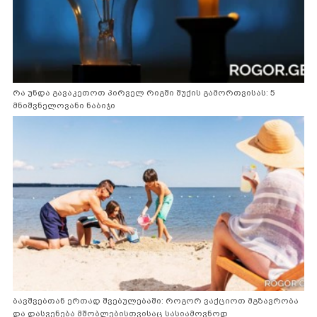
რა უნდა გავაკეთოთ პირველ რიგში შუქის გამორთვისას: 5
მნიშვნელოვანი ნაბიჯი
ბავშვებთან ერთად შვებულებაში: როგორ ვაქციოთ მგზავრობა
და დასვენება მშობლებისთვისაც სასიამოვნოდ