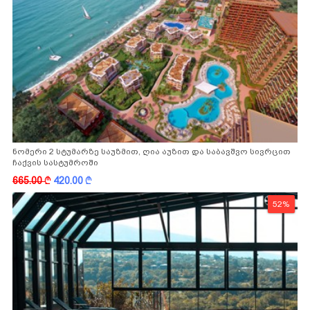
ნომერი 2 სტუმარზე საუზმით, ღია აუზით და საბავშვო სივრცით
ჩაქვის სასტუმროში
665.00
k
420.00
k
52%