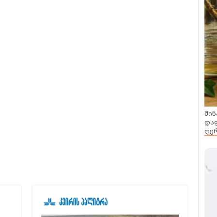
შინ
დაფ
ღერ