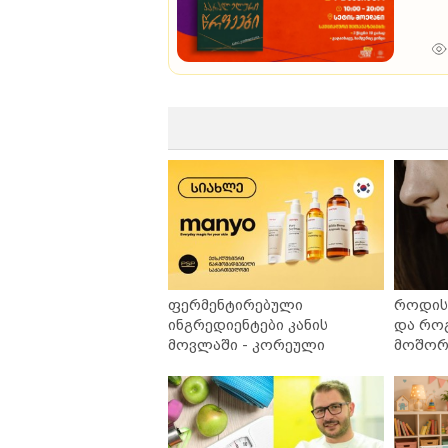
ფერმენტირებული
როდის 
ინგრედიენტები კანის
და რო
მოვლაში - კორეული
მოშორე
ინოვაციური ბრენდი Manyo
უსაფრ
საქართველოშია