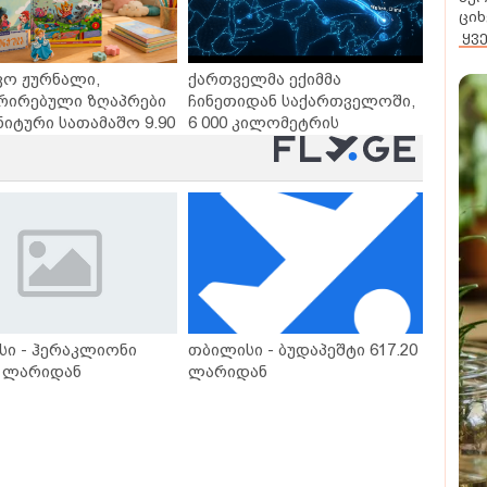
ციხ
ყვ
ვო ჟურნალი,
ქართველმა ექიმმა
რირებული ზღაპრები
ჩინეთიდან საქართველოში,
ნიტური სათამაშო 9.90
6 000 კილომეტრის
- "საბავშვო
დაშორებით,
ლში" ზღაპრების
ტელერობოტული ოპერაცია
დაიწყო
ჩაატარა - ისტორია
დაწერილია
სი - ჰერაკლიონი
თბილისი - ბუდაპეშტი 617.20
0 ლარიდან
ლარიდან