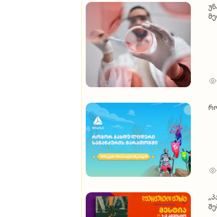
უნ
მე
რო
„პ
შე