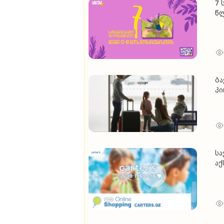
7 
წ
ბა
პ
სა
აქ