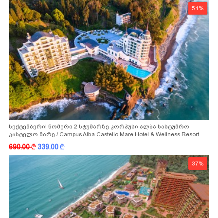
51%
სექტემბერი! ნომერი 2 სტუმარზე კორპუსი ალბა სასტუმრო
კასტელო მარე / Campus Alba Castello Mare Hotel & Wellness Resort
-სგან!
690.00
k
339.00
k
37%