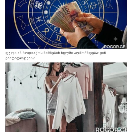
ფული ამ ზოდიაქოს ნიშნების ხელში აღმოჩნდება: ვინ
გამდიდრდება?