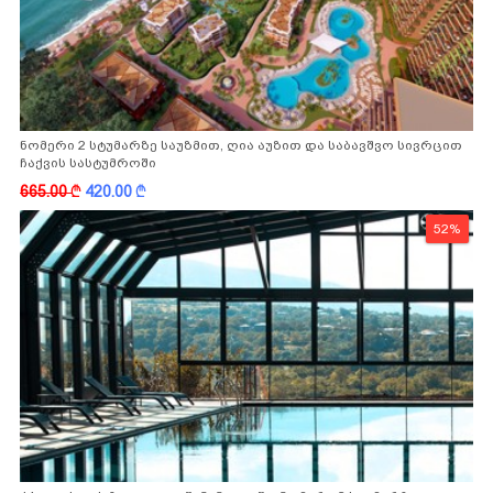
ნომერი 2 სტუმარზე საუზმით, ღია აუზით და საბავშვო სივრცით
ჩაქვის სასტუმროში
665.00
k
420.00
k
52%