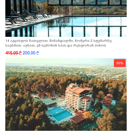
14 აგვისტოს ჩათვლით, წინანდალში, ნომერი 2 სტუმარზე
საუზმით, აუზით, ენ სემონინ სპას და რესტორან პინოს
ფასდაკლებით
415.00
k
200.00
k
36%