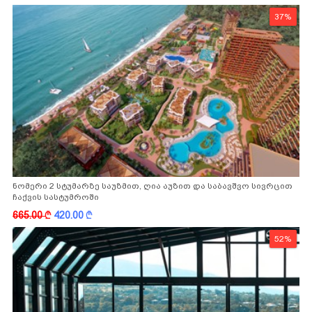
37%
ნომერი 2 სტუმარზე საუზმით, ღია აუზით და საბავშვო სივრცით
ჩაქვის სასტუმროში
665.00
k
420.00
k
52%