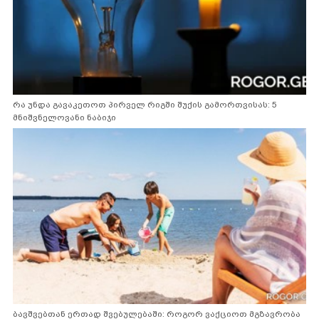
რა უნდა გავაკეთოთ პირველ რიგში შუქის გამორთვისას: 5
მნიშვნელოვანი ნაბიჯი
ბავშვებთან ერთად შვებულებაში: როგორ ვაქციოთ მგზავრობა