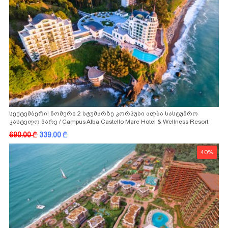
სექტემბერი! ნომერი 2 სტუმარზე კორპუსი ალბა სასტუმრო
კასტელო მარე / Campus Alba Castello Mare Hotel & Wellness Resort
-სგან!
690.00
k
339.00
k
40%