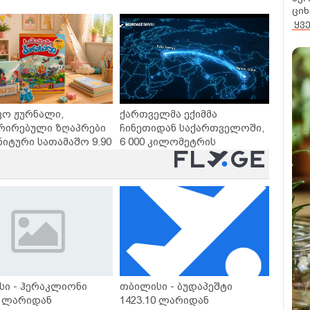
თხო გზები
დღეებში
ციხ
ყვ
ვო ჟურნალი,
ქართველმა ექიმმა
რირებული ზღაპრები
ჩინეთიდან საქართველოში,
ნიტური სათამაშო 9.90
6 000 კილომეტრის
- "საბავშვო
დაშორებით,
ლში" ზღაპრების
ტელერობოტული ოპერაცია
დაიწყო
ჩაატარა - ისტორია
დაწერილია
სი - ჰერაკლიონი
თბილისი - ბუდაპეშტი
0 ლარიდან
1423.10 ლარიდან