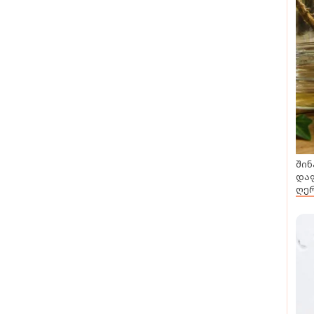
შინ
დაფ
ღერ