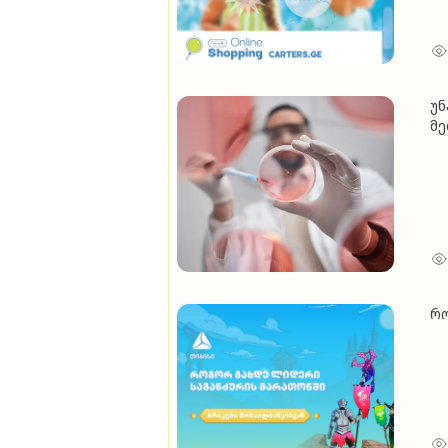
უნ
მე
რო