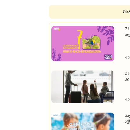
მს
7 
წ
ბა
პ
სა
აქ