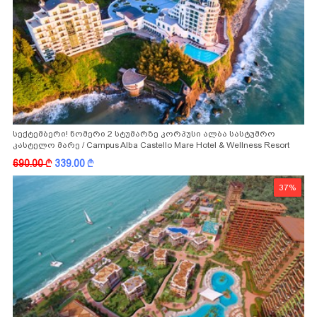
სექტემბერი! ნომერი 2 სტუმარზე კორპუსი ალბა სასტუმრო
კასტელო მარე / Campus Alba Castello Mare Hotel & Wellness Resort
-სგან!
690.00
k
339.00
k
37%