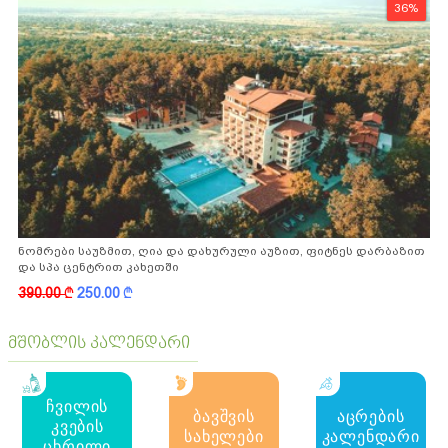
36%
ნომრები საუზმით, ღია და დახურული აუზით, ფიტნეს დარბაზით
და სპა ცენტრით კახეთში
390.00
k
250.00
k
მშობლის კალენდარი
ჩვილის
ბავშვის
აცრების
კვების
სახელები
კალენდარი
ცხრილი