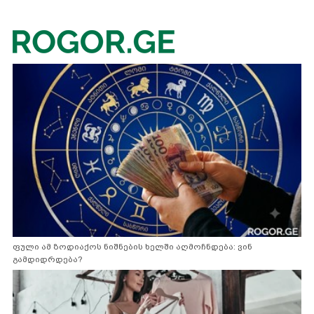
ფული ამ ზოდიაქოს ნიშნების ხელში აღმოჩნდება: ვინ
გამდიდრდება?