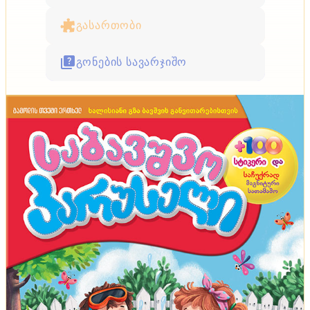
გასართობი
გონების სავარჯიშო