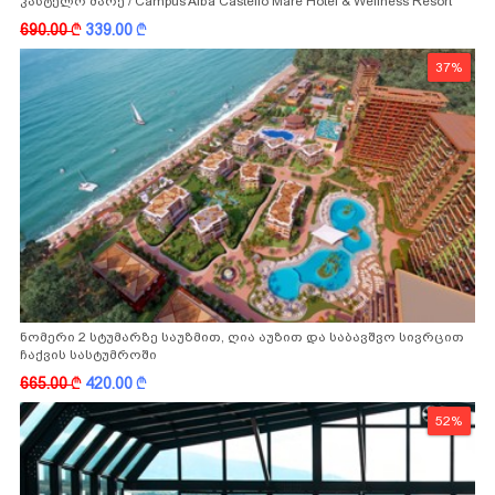
კასტელო მარე / Campus Alba Castello Mare Hotel & Wellness Resort
-სგან!
690.00
k
339.00
k
37%
ნომერი 2 სტუმარზე საუზმით, ღია აუზით და საბავშვო სივრცით
ჩაქვის სასტუმროში
665.00
k
420.00
k
52%