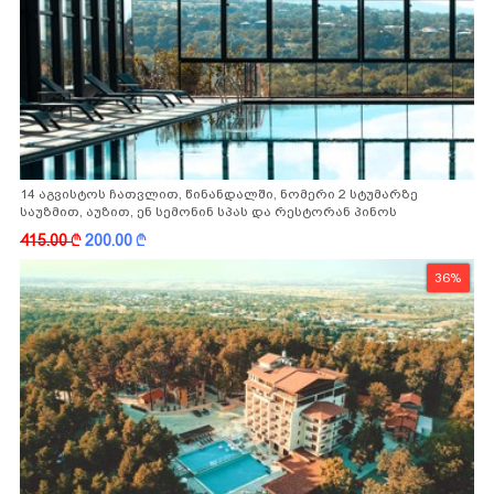
14 აგვისტოს ჩათვლით, წინანდალში, ნომერი 2 სტუმარზე
საუზმით, აუზით, ენ სემონინ სპას და რესტორან პინოს
ფასდაკლებით
415.00
k
200.00
k
36%