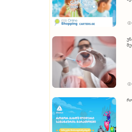
უნ
მე
რო