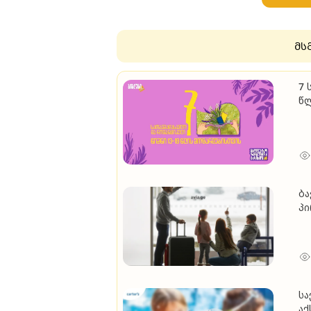
მს
7 
წ
ბა
პ
სა
აქ