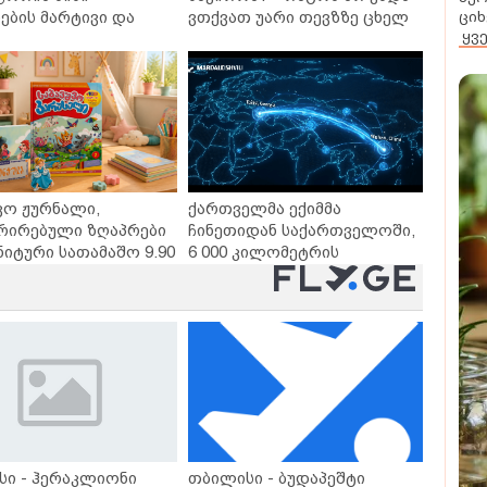
ციხ
ბის მარტივი და
ვთქვათ უარი თევზზე ცხელ
ყვ
თხო გზები
დღეებში
ვო ჟურნალი,
ქართველმა ექიმმა
რირებული ზღაპრები
ჩინეთიდან საქართველოში,
ნიტური სათამაშო 9.90
6 000 კილომეტრის
- "საბავშვო
დაშორებით,
ლში" ზღაპრების
ტელერობოტული ოპერაცია
დაიწყო
ჩაატარა - ისტორია
დაწერილია
სი - ჰერაკლიონი
თბილისი - ბუდაპეშტი