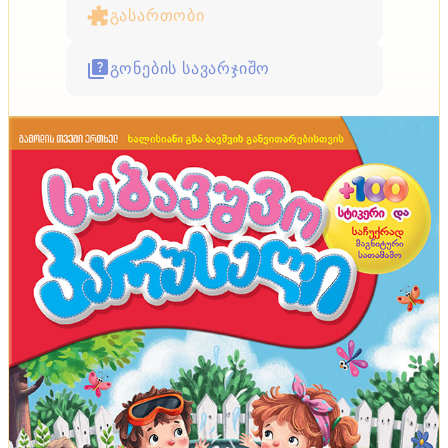
გასართობი
გონების სავარჯიშო