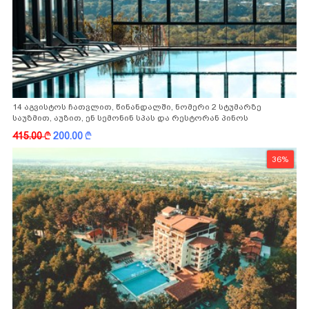
14 აგვისტოს ჩათვლით, წინანდალში, ნომერი 2 სტუმარზე
საუზმით, აუზით, ენ სემონინ სპას და რესტორან პინოს
ფასდაკლებით
415.00
k
200.00
k
36%