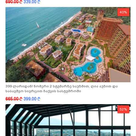
690.00
k
339.00
k
40%
399 ლარიდან! ნომერი 2 სტუმარზე საუზმით, ღია აუზით და
საბავშვო სივრცით ჩაქვის სასტუმროში
665.00
k
399.00
k
52%