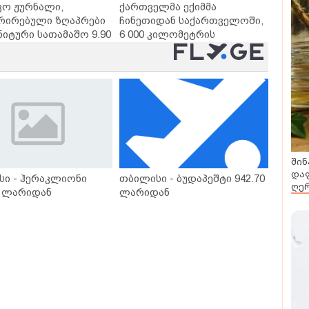
ვო ჟურნალი,
ქართველმა ექიმმა
რირებული ზღაპრები
ჩინეთიდან საქართველოში,
ნიტური სათამაშო 9.90
6 000 კილომეტრის
- "საბავშვო
დაშორებით,
ლში" ზღაპრების
ტელერობოტული ოპერაცია
დაიწყო
ჩაატარა - ისტორია
დაწერილია
შინ
დაფ
სი - ჰერაკლიონი
თბილისი - ბუდაპეშტი 942.70
ღერ
0 ლარიდან
ლარიდან