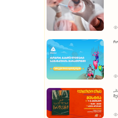
რო
„პ
შე