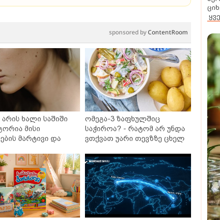
ციხ
ყვ
sponsored by
ContentRoom
არის ხალი საშიში
ომეგა-3 ზაფხულშიც
გორია მისი
საჭიროა? - რატომ არ უნდა
ბის მარტივი და
ვთქვათ უარი თევზზე ცხელ
თხო გზები
დღეებში