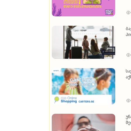
ბა
პ
სა
აქ
უნ
მე