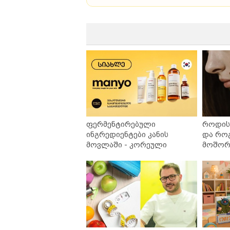
ფერმენტირებული
როდის 
ინგრედიენტები კანის
და რო
მოვლაში - კორეული
მოშორე
ინოვაციური ბრენდი Manyo
უსაფრ
საქართველოშია