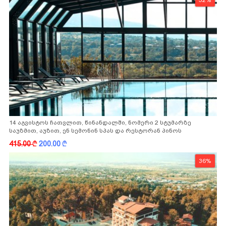
52%
14 აგვისტოს ჩათვლით, წინანდალში, ნომერი 2 სტუმარზე
საუზმით, აუზით, ენ სემონინ სპას და რესტორან პინოს
ფასდაკლებით
415.00
k
200.00
k
36%