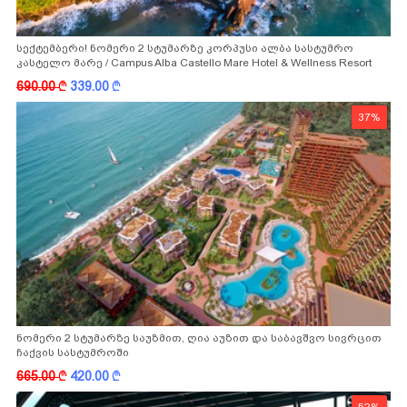
სექტემბერი! ნომერი 2 სტუმარზე კორპუსი ალბა სასტუმრო
კასტელო მარე / Campus Alba Castello Mare Hotel & Wellness Resort
-სგან!
690.00
k
339.00
k
37%
ნომერი 2 სტუმარზე საუზმით, ღია აუზით და საბავშვო სივრცით
ჩაქვის სასტუმროში
665.00
k
420.00
k