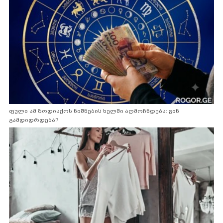
ფული ამ ზოდიაქოს ნიშნების ხელში აღმოჩნდება: ვინ
გამდიდრდება?