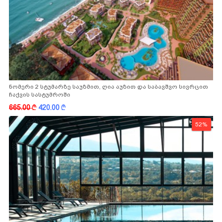
ნომერი 2 სტუმარზე საუზმით, ღია აუზით და საბავშვო სივრცით
ჩაქვის სასტუმროში
665.00
k
420.00
k
52%