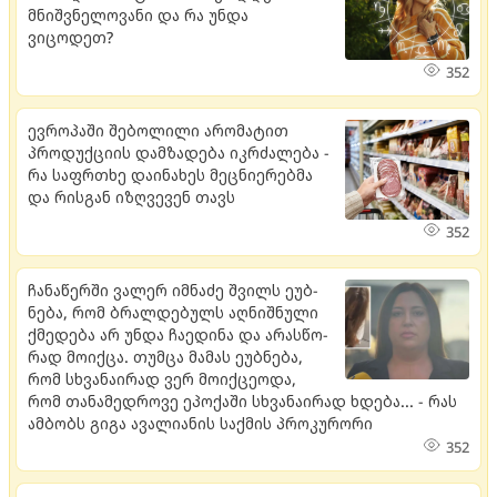
მნიშვნელოვანი და რა უნდა
ვიცოდეთ?
352
ევროპაში შებოლილი არომატით
პროდუქციის დამზადება იკრძალება -
რა საფრთხე დაინახეს მეცნიერებმა
და რისგან იზღვევენ თავს
352
ჩა­ნა­წერ­ში ვა­ლერ იმ­ნა­ძე შვილს ეუბ­
ნე­ბა, რომ ბრალ­დე­ბულს აღ­ნიშ­ნუ­ლი
ქმე­დე­ბა არ უნდა ჩა­ე­დი­ნა და არას­წო­
რად მო­იქ­ცა. თუმ­ცა მა­მას ეუბ­ნე­ბა,
რომ სხვა­ნა­ი­რად ვერ მო­იქ­ცე­ო­და,
რომ თა­ნა­მედ­რო­ვე ეპო­ქა­ში სხვა­ნა­ი­რად ხდე­ბა... - რას
ამბობს გიგა ავალიანის საქმის პროკურორი
352