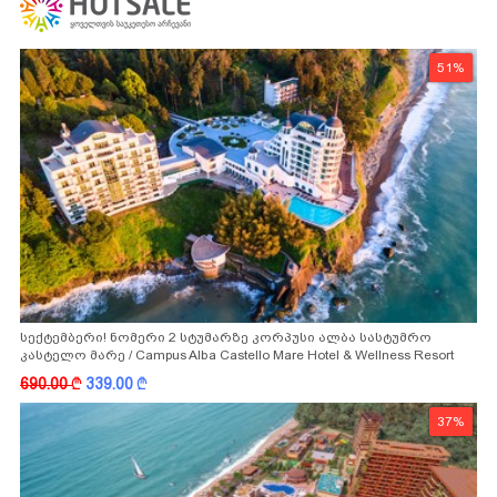
51%
სექტემბერი! ნომერი 2 სტუმარზე კორპუსი ალბა სასტუმრო
კასტელო მარე / Campus Alba Castello Mare Hotel & Wellness Resort
-სგან!
690.00
k
339.00
k
37%