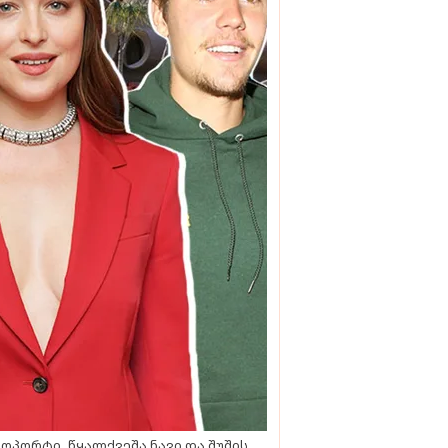
ოპორტი, წყალქვეშა ნავი და შუშის