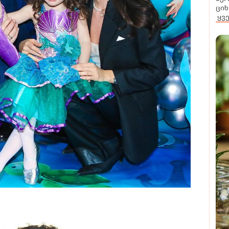
ციხ
ყვ