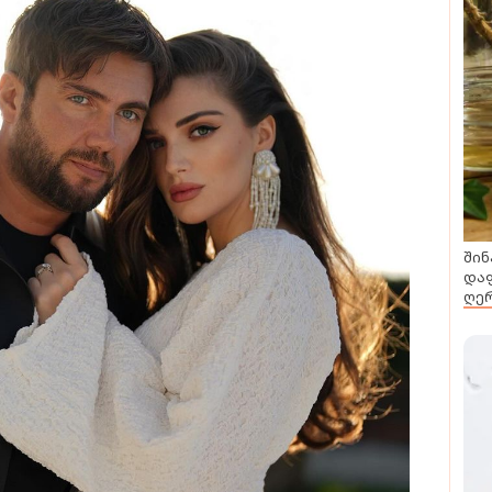
შინ
დაფ
ღერ