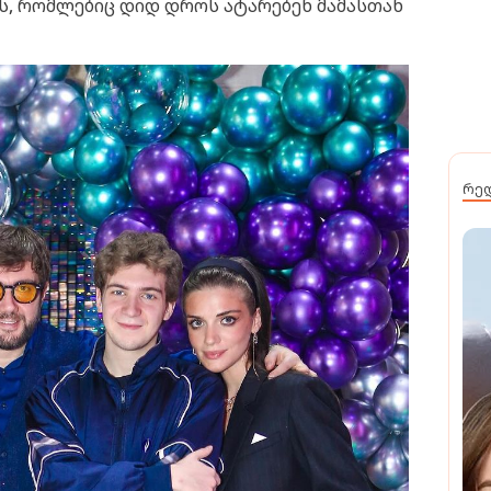
ვს, რომლებიც დიდ დროს ატარებენ მამასთან
რე