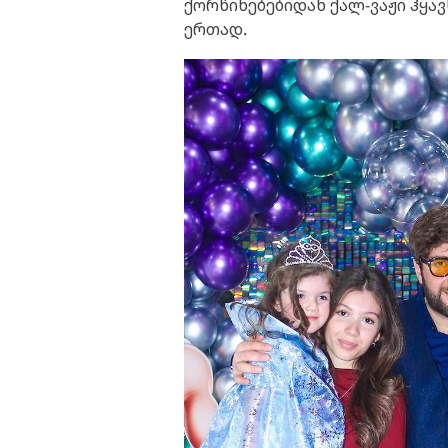
ქორწინებებიდან ქალ-ვაჟი ჰყა
ერთად.