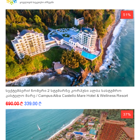
51%
სექტემბერი! ნომერი 2 სტუმარზე კორპუსი ალბა სასტუმრო
კასტელო მარე / Campus Alba Castello Mare Hotel & Wellness Resort
-სგან!
690.00
k
339.00
k
37%