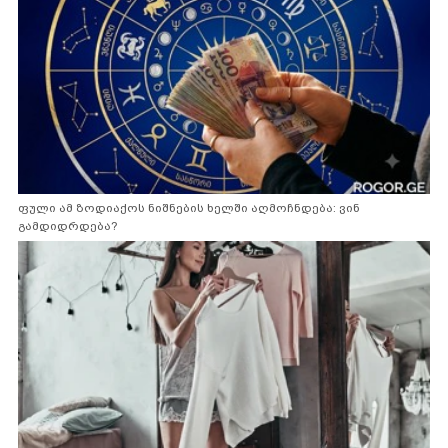
ფული ამ ზოდიაქოს ნიშნების ხელში აღმოჩნდება: ვინ
გამდიდრდება?