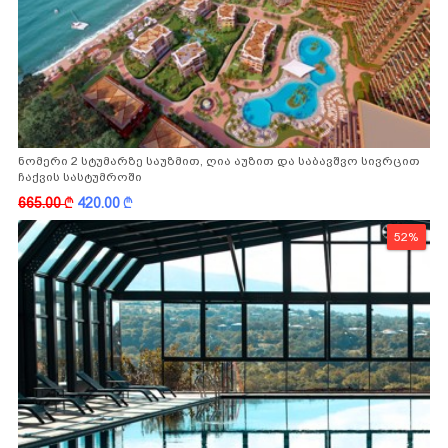
ნომერი 2 სტუმარზე საუზმით, ღია აუზით და საბავშვო სივრცით
ჩაქვის სასტუმროში
665.00
k
420.00
k
52%