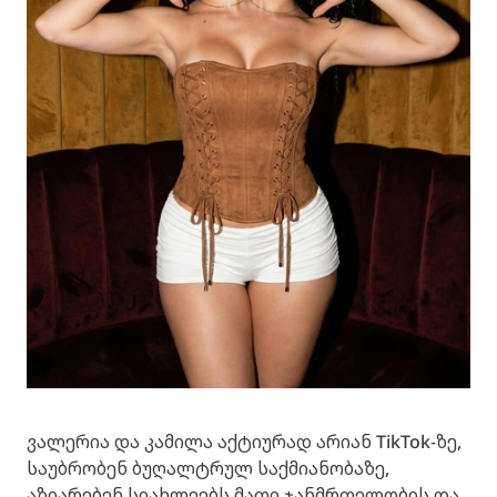
ვალერია და კამილა აქტიურად არიან TikTok-ზე,
საუბრობენ ბუღალტრულ საქმიანობაზე,
აზიარებენ სიახლეებს მათი ჯანმრთელობის და