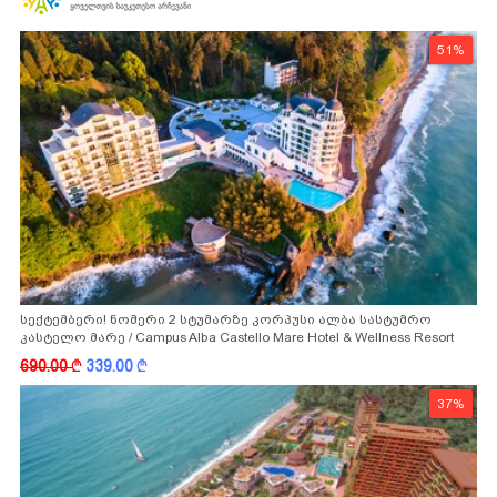
51%
სექტემბერი! ნომერი 2 სტუმარზე კორპუსი ალბა სასტუმრო
კასტელო მარე / Campus Alba Castello Mare Hotel & Wellness Resort
-სგან!
690.00
k
339.00
k
37%