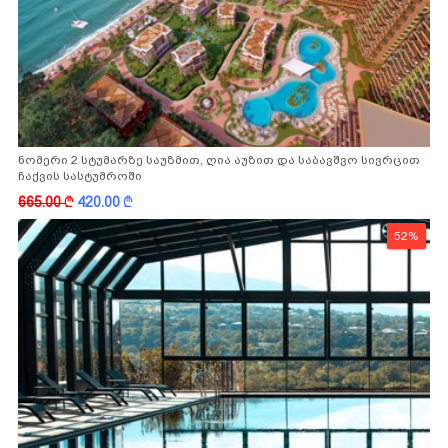
ნომერი 2 სტუმარზე საუზმით, ღია აუზით და საბავშვო სივრცით
ჩაქვის სასტუმროში
665.00
k
420.00
k
52%