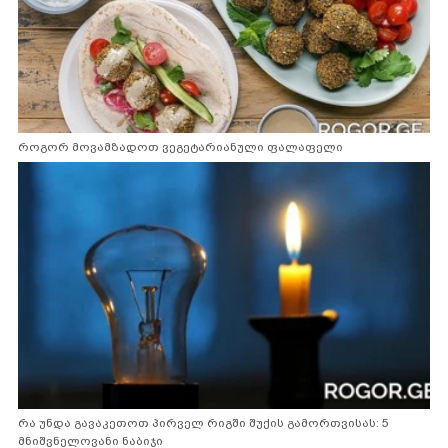
როგორ მოვამზადოთ ვეგეტარიანული ფალაფელი
რა უნდა გავაკეთოთ პირველ რიგში შუქის გამორთვისას: 5
მნიშვნელოვანი ნაბიჯი