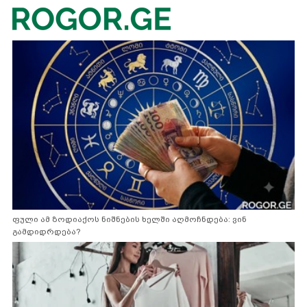
ფული ამ ზოდიაქოს ნიშნების ხელში აღმოჩნდება: ვინ
გამდიდრდება?