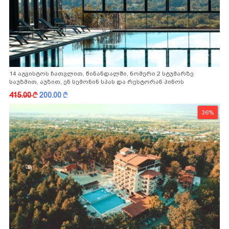
14 აგვისტოს ჩათვლით, წინანდალში, ნომერი 2 სტუმარზე
საუზმით, აუზით, ენ სემონინ სპას და რესტორან პინოს
ფასდაკლებით
415.00
k
200.00
k
36%