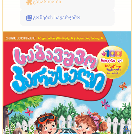
გასართობი
გონების სავარჯიშო