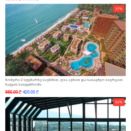
37%
ნომერი 2 სტუმარზე საუზმით, ღია აუზით და საბავშვო სივრცით
ჩაქვის სასტუმროში
665.00
k
420.00
k
52%