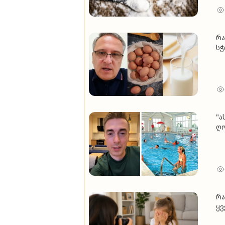
რა
სჭ
ფ
"ა
ღო
აუ
გ
რა
ყვ
გა