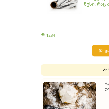
წესი, რაც
1234
დ
მს
რა
დ