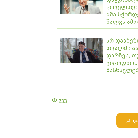
ყოველთვის
ძმა სჭირდე
შალვა ამ
არ დააბეზ
თვალში ა
დარჩეს, 
ვიცოდიო..
მასწავლე
233
დ