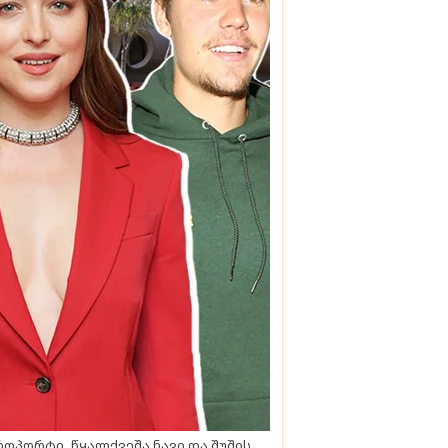
როპორტი, წყალქვეშა ნავი და შუშის