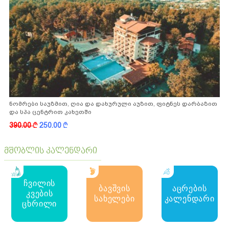
ნომრები საუზმით, ღია და დახურული აუზით, ფიტნეს დარბაზით
და სპა ცენტრით კახეთში
390.00
k
250.00
k
მშობლის კალენდარი
ჩვილის
ბავშვის
აცრების
კვების
სახელები
კალენდარი
ცხრილი