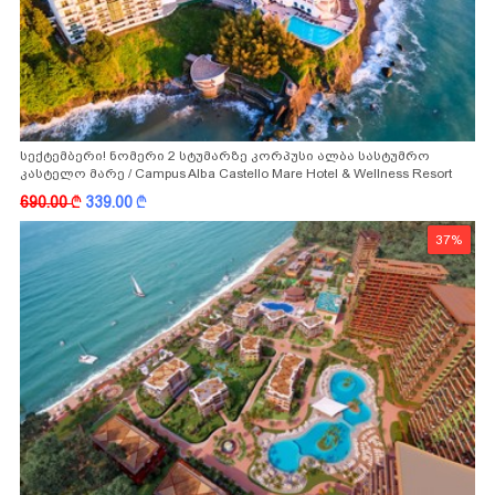
სექტემბერი! ნომერი 2 სტუმარზე კორპუსი ალბა სასტუმრო
კასტელო მარე / Campus Alba Castello Mare Hotel & Wellness Resort
-სგან!
690.00
k
339.00
k
37%