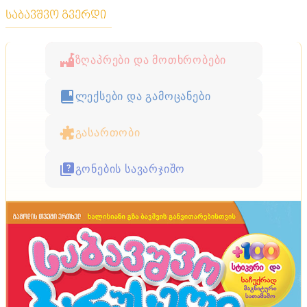
საბავშვო გვერდი
ზღაპრები და მოთხრობები
ლექსები და გამოცანები
გასართობი
გონების სავარჯიშო