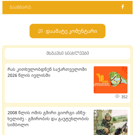
გააზიარე:
დაამატე კომენტარი
მსგავსი სიახლეები
რას კითხულობდნენ საქართველოში
2026 წლის ივლისში
352
2008 წლის ომის გმირი გი­ორ­გი ან­წუ­
ხე­ლი­ძე - გმი­რო­ბის და გა­უ­ტეხ­ლო­ბის
სიმ­ბო­ლო