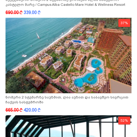
კასტელო მარე / Campus Alba Castello Mare Hotel & Wellness Resort
-სგან!
690.00
k
339.00
k
37%
ნომერი 2 სტუმარზე საუზმით, ღია აუზით და საბავშვო სივრცით
ჩაქვის სასტუმროში
665.00
k
420.00
k
52%