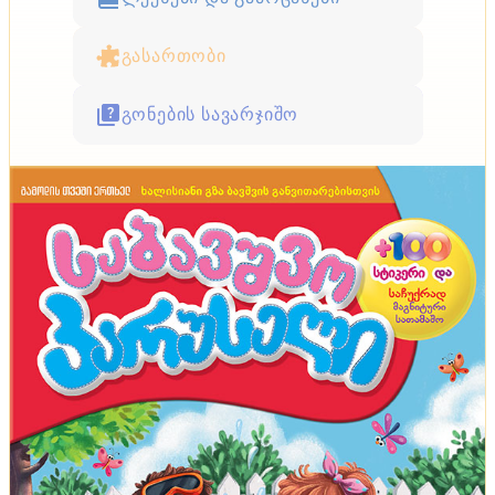
გასართობი
გონების სავარჯიშო