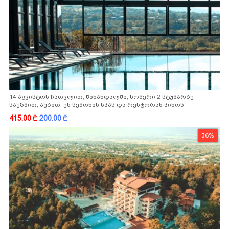
14 აგვისტოს ჩათვლით, წინანდალში, ნომერი 2 სტუმარზე
საუზმით, აუზით, ენ სემონინ სპას და რესტორან პინოს
ფასდაკლებით
415.00
k
200.00
k
36%