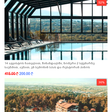
52%
14 აგვისტოს ჩათვლით, წინანდალში, ნომერი 2 სტუმარზე
საუზმით, აუზით, ენ სემონინ სპას და რესტორან პინოს
ფასდაკლებით
415.00
k
200.00
k
36%