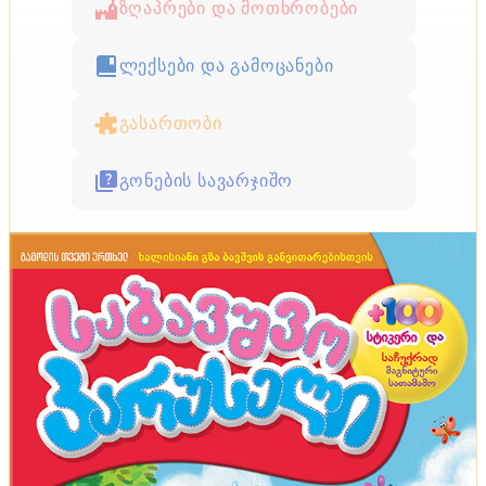
ზღაპრები და მოთხრობები
ლექსები და გამოცანები
გასართობი
გონების სავარჯიშო