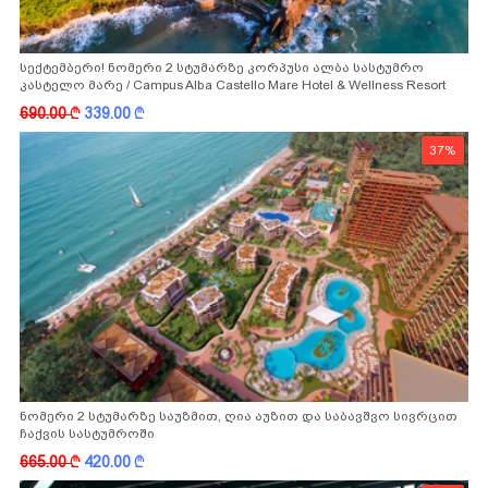
სექტემბერი! ნომერი 2 სტუმარზე კორპუსი ალბა სასტუმრო
კასტელო მარე / Campus Alba Castello Mare Hotel & Wellness Resort
-სგან!
690.00
k
339.00
k
37%
ნომერი 2 სტუმარზე საუზმით, ღია აუზით და საბავშვო სივრცით
ჩაქვის სასტუმროში
665.00
k
420.00
k