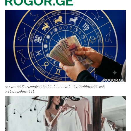
ფული ამ ზოდიაქოს ნიშნების ხელში აღმოჩნდება: ვინ
გამდიდრდება?