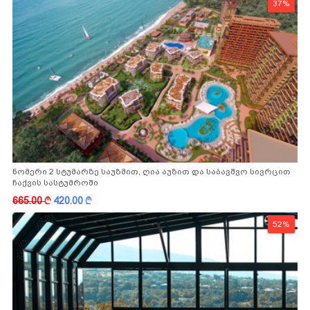
37%
ნომერი 2 სტუმარზე საუზმით, ღია აუზით და საბავშვო სივრცით
ჩაქვის სასტუმროში
665.00
k
420.00
k
52%