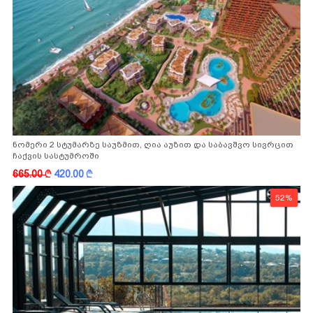
ნომერი 2 სტუმარზე საუზმით, ღია აუზით და საბავშვო სივრცით
ჩაქვის სასტუმროში
665.00
k
420.00
k
52%