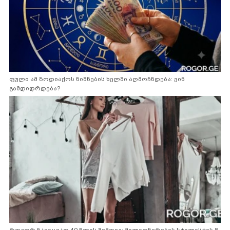
ფული ამ ზოდიაქოს ნიშნების ხელში აღმოჩნდება: ვინ
გამდიდრდება?