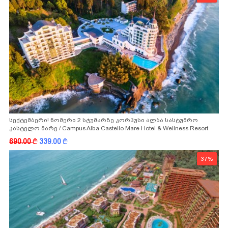
სექტემბერი! ნომერი 2 სტუმარზე კორპუსი ალბა სასტუმრო
კასტელო მარე / Campus Alba Castello Mare Hotel & Wellness Resort
-სგან!
690.00
k
339.00
k
37%