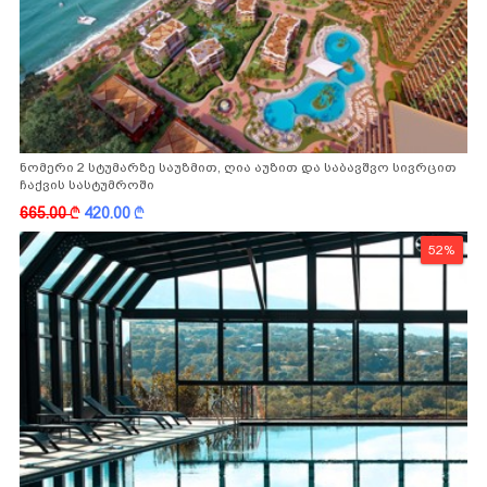
ნომერი 2 სტუმარზე საუზმით, ღია აუზით და საბავშვო სივრცით
ჩაქვის სასტუმროში
665.00
k
420.00
k
52%