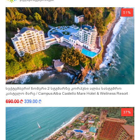
51%
სექტემბერი! ნომერი 2 სტუმარზე კორპუსი ალბა სასტუმრო
კასტელო მარე / Campus Alba Castello Mare Hotel & Wellness Resort
-სგან!
690.00
k
339.00
k
37%