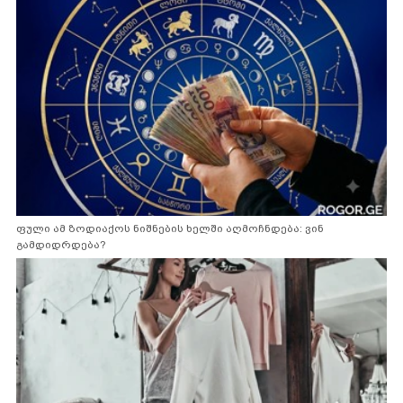
ფული ამ ზოდიაქოს ნიშნების ხელში აღმოჩნდება: ვინ
გამდიდრდება?