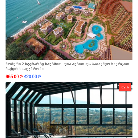
ნომერი 2 სტუმარზე საუზმით, ღია აუზით და საბავშვო სივრცით
ჩაქვის სასტუმროში
665.00
k
420.00
k
52%