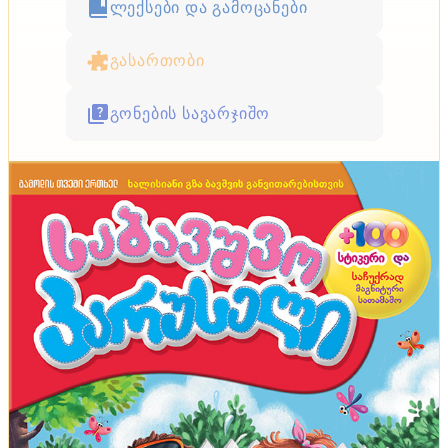
ლექსები და გამოცანები
გასართობი
გონების სავარჯიშო