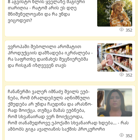
8 აგვისტო წლის ყველაზე მაგიური
თარიღია - რატომ არის ეს დღე
მნიშვნელოვანი და რა უნდა
ვიცოდეთ?
352
ევროპაში შებოლილი არომატით
პროდუქციის დამზადება იკრძალება -
რა საფრთხე დაინახეს მეცნიერებმა
და რისგან იზღვევენ თავს
352
ჩა­ნა­წერ­ში ვა­ლერ იმ­ნა­ძე შვილს ეუბ­
ნე­ბა, რომ ბრალ­დე­ბულს აღ­ნიშ­ნუ­ლი
ქმე­დე­ბა არ უნდა ჩა­ე­დი­ნა და არას­წო­
რად მო­იქ­ცა. თუმ­ცა მა­მას ეუბ­ნე­ბა,
რომ სხვა­ნა­ი­რად ვერ მო­იქ­ცე­ო­და,
რომ თა­ნა­მედ­რო­ვე ეპო­ქა­ში სხვა­ნა­ი­რად ხდე­ბა... - რას
ამბობს გიგა ავალიანის საქმის პროკურორი
352