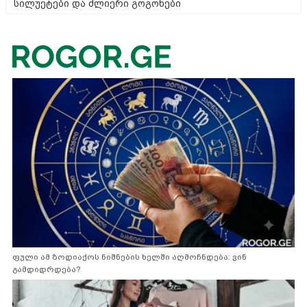
სილუეტები და ძლიერი გოგონები
ფული ამ ზოდიაქოს ნიშნების ხელში აღმოჩნდება: ვინ
გამდიდრდება?