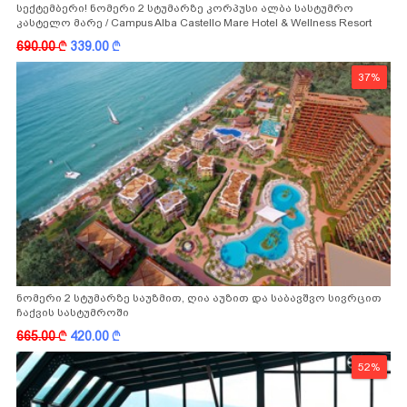
სექტემბერი! ნომერი 2 სტუმარზე კორპუსი ალბა სასტუმრო
კასტელო მარე / Campus Alba Castello Mare Hotel & Wellness Resort
-სგან!
690.00
k
339.00
k
37%
ნომერი 2 სტუმარზე საუზმით, ღია აუზით და საბავშვო სივრცით
ჩაქვის სასტუმროში
665.00
k
420.00
k
52%