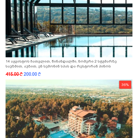
14 აგვისტოს ჩათვლით, წინანდალში, ნომერი 2 სტუმარზე
საუზმით, აუზით, ენ სემონინ სპას და რესტორან პინოს
ფასდაკლებით
415.00
k
200.00
k
36%