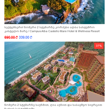
სექტემბერი! ნომერი 2 სტუმარზე კორპუსი ალბა სასტუმრო
კასტელო მარე / Campus Alba Castello Mare Hotel & Wellness Resort
-სგან!
690.00
k
339.00
k
37%
ნომერი 2 სტუმარზე საუზმით, ღია აუზით და საბავშვო სივრცით
ჩაქვის სასტუმროში