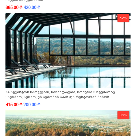
665.00
k
420.00
k
52%
14 აგვისტოს ჩათვლით, წინანდალში, ნომერი 2 სტუმარზე
საუზმით, აუზით, ენ სემონინ სპას და რესტორან პინოს
ფასდაკლებით
415.00
k
200.00
k
36%