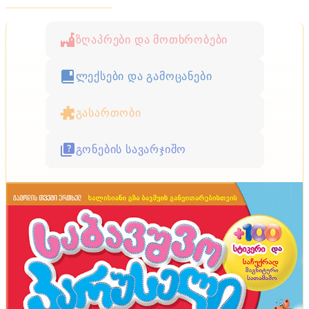
ზღაპრები და მოთხრობები
ლექსები და გამოცანები
გასართობი
გონების სავარჯიშო