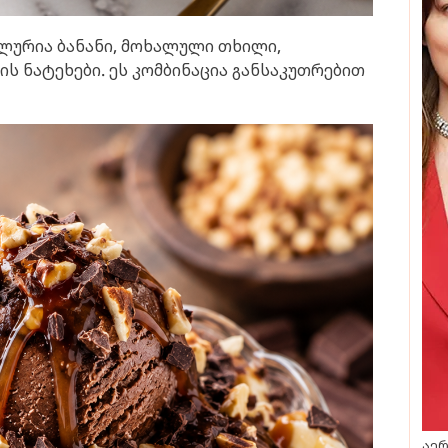
ლურია ბანანი, მოხალული თხილი,
ს ნატეხები. ეს კომბინაცია განსაკუთრებით
აერ