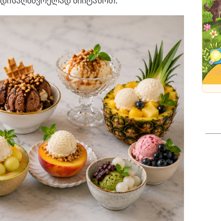
მადისაღმძვრელად მიიტანოთ.