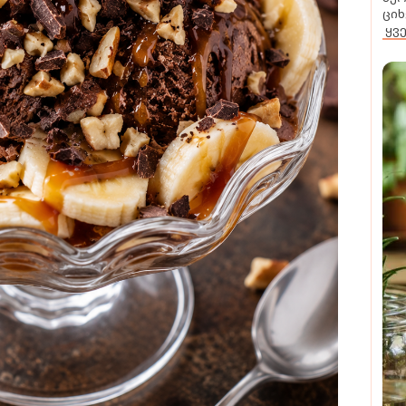
ციხ
ყვ