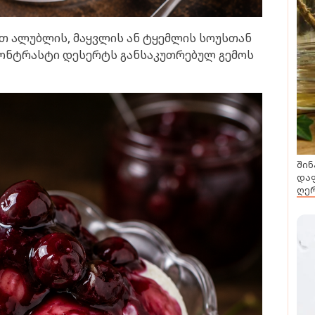
თ ალუბლის, მაყვლის ან ტყემლის სოუსთან
კონტრასტი დესერტს განსაკუთრებულ გემოს
შინ
დაფ
ღერ