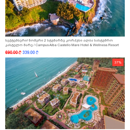
სექტემბერი! ნომერი 2 სტუმარზე კორპუსი ალბა სასტუმრო
კასტელო მარე / Campus Alba Castello Mare Hotel & Wellness Resort
-სგან!
690.00
k
339.00
k
37%