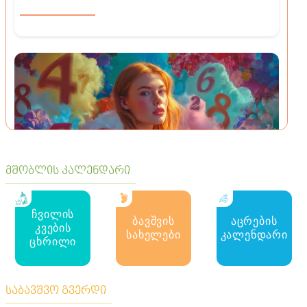
მშობლის კალენდარი
მოზაიკა
ჩვილის
ბავშვის
აცრების
ბინის რომელი ნომრები იზიდავს ბედნიერებას და
კვების
იღბალს? შეამოწმეთ თქვენი სახლი
სახელები
კალენდარი
ცხრილი
საბავშვო გვერდი