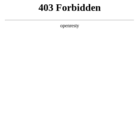
მოზაიკა
ნივთები, რომლებიც სახლში სიმდიდრეს იზიდავს
მოზაიკა