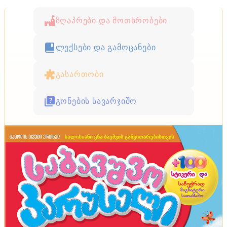
ზღაპრები და მოთხრობები
ლექსები და გამოცანები
გასართობი
გონების სავარჯიშო
მოზაიკა
იტალიური ბინის კომფორტის საიდუმლოებები -
ყველაზე მოკრძალებული იტალიური სახლებიც კი
თბილად, მყუდროდ და მიმზიდველად გამოიყურება