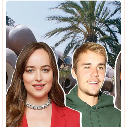
მოზაიკა
რატომ შენდება ჰონგ-კონგში ცათამბჯენები შუაში
ღიობებით? - პასუხი გაგაოცებთ