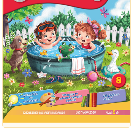
მოზაიკა
დაწყევლილი სასტუმრო, რომელსაც ათობით
იდუმალი სიკვდილი უკავშირდება - დანაშაულები
ამ დრომდე გაუხსნელია