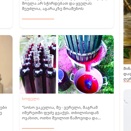
მოვლა არ სჭირდებათ და ყველას
შეუძლია, აგარაკზე მოაშენოს
ს
რცე
შინ
დაფ
ღერ
სოფელი
ები
"სოსო ვაკელია, მე - ვერელი, მაგრამ
ე
იმერეთში ფუძე გვაქვს. თბილისიდან
ოჯახით, ოთხი შვილით წამოვიდა და
სოფელში ყველაფერი გავაცოცხლეთ" -
ჟოლოს pპლანტაციები ღვანკითში