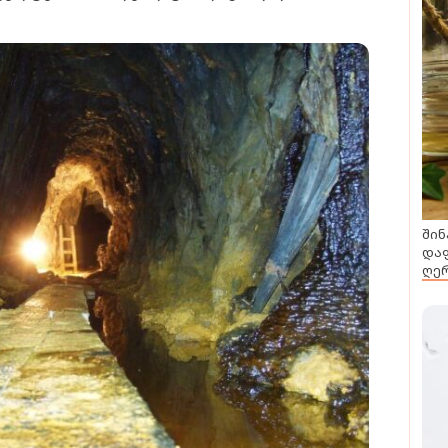
შინ
დაფ
ღერ