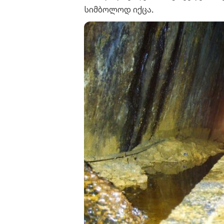
სიმბოლოდ იქცა.