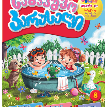
ტენდენციები
აეროპორტი, წყალქვეშა ნავი და შუშის ციხესიმაგრე
- ცნობილი ადამიანების ყველაზე უჩვეულო
სახლები