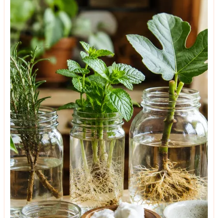
ტენდენციები
მისაღები ოთახის მოდური ფარდები - თამამი
ტენდენციები, რჩევები ფერისა და ზომის
ასარჩევად