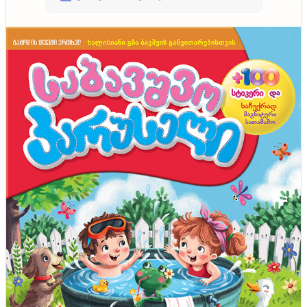
ტენდენციები
მოდური, მაგრამ არაპრაქტიკული ტენდენციები
ინტერიერში - დაფიქრდით, სანამ ამ
გადაწყვეტილებებს მიიღებთ
ტენდენციები
აეროპორტი, წყალქვეშა ნავი და შუშის ციხესიმაგრე
- ცნობილი ადამიანების ყველაზე უჩვეულო