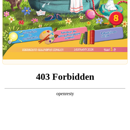
სახლები
ტენდენციები
პუგაჩოვას მაიამიში მდებარე ბინა, რომელიც
სანქციების შიშით უფროს ქალიშვილს გაუფორმა