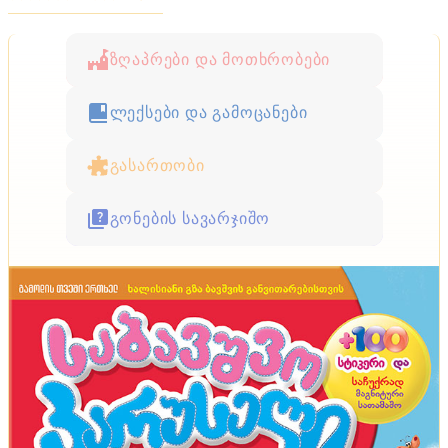
ზღაპრები და მოთხრობები
ლექსები და გამოცანები
გასართობი
გონების სავარჯიშო
პრაქტიკული რჩევები
როგორ დავამარცხოთ სიცხე - იოლი მეთოდები