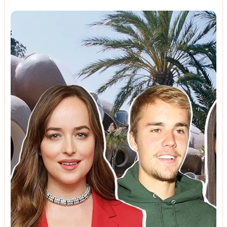
მარტივი საშუალება გამოცდილი
დიასახლისებისგან
პრაქტიკული რჩევები
5 ოქროს წესი ფულის ხის მოვლისთვის ზაფხულში:
როგორ დავიცვათ სიცხისგან