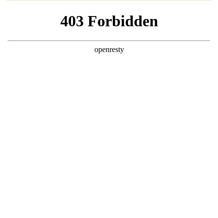
პრაქტიკული რჩევები
რამხელა კონტეინერები სჭირდება სხვადასხვა
ბოსტნეულის აივანზე მოყვანას - ბოსტნეულის
ვედროში დარგვის ინსტრუქცია